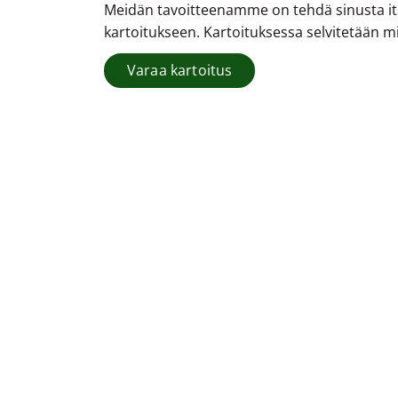
Meidän tavoitteenamme on tehdä sinusta its
kartoitukseen. Kartoituksessa selvitetään mik
Varaa kartoitus