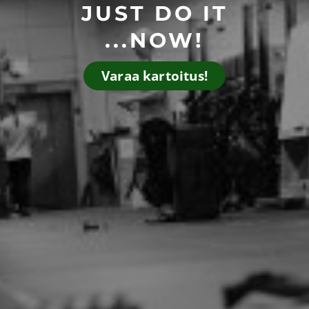
JUST DO IT
...NOW!
Varaa kartoitus!