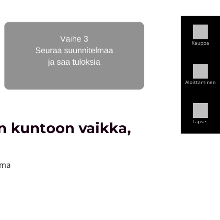
Kauppa
Aloittaminen
Lapset
n kuntoon vaikka,
mma