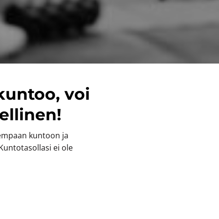
untoo, voi
llinen!
empaan kuntoon ja
untotasollasi ei ole