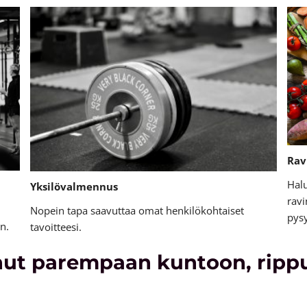
Rav
Hal
Yksilövalmennus
rav
Nopein tapa saavuttaa omat henkilökohtaiset
pysy
in.
tavoitteesi.
ut parempaan kuntoon, rippu