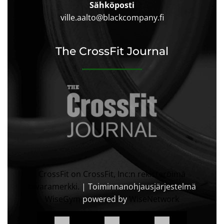
Sähköposti
ville.aalto@blackcompany.fi
The CrossFit Journal
CrossFit on CrossFit, Inc:n rekisteröimä
tavaramerkki.
| Toiminnanohjausjärjestelmä
WiseGym
powered by
WiseNetwork