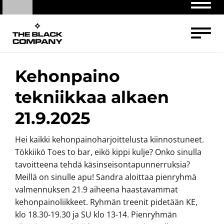
Navig
Navig
Kehonpaino
tekniikkaa alkaen
21.9.2025
Hei kaikki kehonpainoharjoittelusta kiinnostuneet.
Tökkiikö Toes to bar, eikö kippi kulje? Onko sinulla
tavoitteena tehdä käsinseisontapunnerruksia?
Meillä on sinulle apu! Sandra aloittaa pienryhmä
valmennuksen 21.9 aiheena haastavammat
kehonpainoliikkeet. Ryhmän treenit pidetään KE,
klo 18.30-19.30 ja SU klo 13-14. Pienryhmän