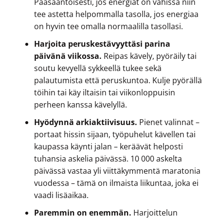
Pääsääntöisesti, jos energiat on vähissä niin
tee astetta helpommalla tasolla, jos energiaa
on hyvin tee omalla normaalilla tasollasi.
Harjoita peruskestävyyttäsi parina
päivänä viikossa.
Reipas kävely, pyöräily tai
soutu kevyellä sykkeellä tukee sekä
palautumista että peruskuntoa. Kulje pyörällä
töihin tai käy iltaisin tai viikonloppuisin
perheen kanssa kävelyllä.
Hyödynnä arkiaktiivisuus.
Pienet valinnat –
portaat hissin sijaan, työpuhelut kävellen tai
kaupassa käynti jalan – keräävät helposti
tuhansia askelia päivässä. 10 000 askelta
päivässä vastaa yli viittäkymmentä maratonia
vuodessa – tämä on ilmaista liikuntaa, joka ei
vaadi lisäaikaa.
Paremmin on enemmän.
Harjoittelun