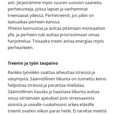
asti. Järjestämme myös suuren suosion saaneita
perhetunteja, joissa lapset ja vanhemmat
treenaavat ydessä. Perhetreenit, jos jokin on
laatuaikaa perheen kanssa.
Yhteisö kannustaa ja auttaa pitämään motivaation
yllä, ja perheen tuki auttaa priorisoimaan omaa
harjoittelua. Toisaalta treeni antaa energiaa myös
perhearkeen.
Treenin ja työn taspaino
Rankka työviikko saattaa aiheuttaa stressiä ja
väsymystä. Säännöllinen liikunta on tunnettu keino
helpottaa stressiä ja parantaa mielialaa.
Säännöllinen hauska ja haastava liikunta auttaa
sinua siirtämään ajatukset pois stressaavista
asioista ja usealle ruukahvuosi arkea elävälle
treenit ovatkin viikon paras hetki. Ei tarvitse miettiä