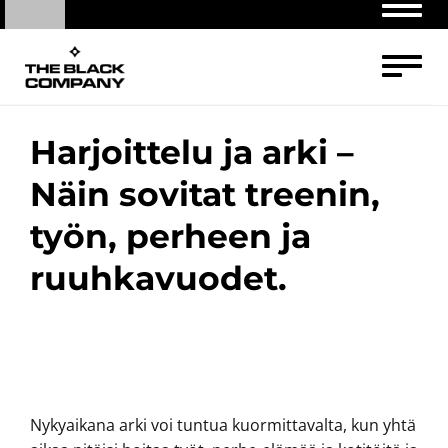
Navig
Navig
Harjoittelu ja arki –
Näin sovitat treenin,
työn, perheen ja
ruuhkavuodet.
Nykyaikana arki voi tuntua kuormittavalta, kun yhtä