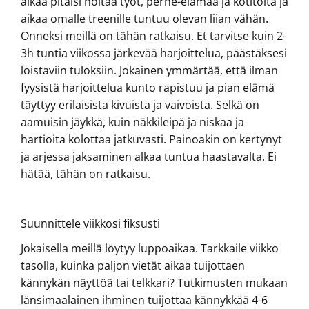
aikaa pitäisi hoitaa työt, perhe-elämää ja kotitöitä ja
aikaa omalle treenille tuntuu olevan liian vähän.
Onneksi meillä on tähän ratkaisu. Et tarvitse kuin 2-
3h tuntia viikossa järkevää harjoittelua, päästäksesi
loistaviin tuloksiin. Jokainen ymmärtää, että ilman
fyysistä harjoittelua kunto rapistuu ja pian elämä
täyttyy erilaisista kivuista ja vaivoista. Selkä on
aamuisin jäykkä, kuin näkkileipä ja niskaa ja
hartioita kolottaa jatkuvasti. Painoakin on kertynyt
ja arjessa jaksaminen alkaa tuntua haastavalta. Ei
hätää, tähän on ratkaisu.
Suunnittele viikkosi fiksusti
Jokaisella meillä löytyy luppoaikaa. Tarkkaile viikko
tasolla, kuinka paljon vietät aikaa tuijottaen
kännykän näyttöä tai telkkari? Tutkimusten mukaan
länsimaalainen ihminen tuijottaa kännykkää 4-6