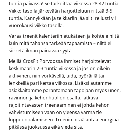
tuntia päivässä! Se tarkoittaa viikossa 28-42 tuntia.
Viikko tasolla järkevään harjoitteluun riittää 3-5
tuntia. Kännykkään ja telkkariin jää silti reilusti yli
vuorokausi viikko tasolla.
Varaa treenit kalenteriin etukäteen ja kohtele niitä
kuin mitä tahansa tärkeää tapaamista – niitä ei
siirretä ilman painavaa syytä.
Meillä CrosFit Porvoossa ihmiset harjoittelevat
keskimäärin 2-3 tuntia viikossa ja jos on oikein
aktiivinen, niin voi kävellä, uida, pyöräillä tai
lenkkeillä pari kertaa viikossa. Lisäksi autamme
asiakkaitamme parantamaan tapojaan myös unen,
ravinnon ja kehonhuollon osalta. Jatkuva
rajoitintavasten treenaaminen ei johda kehon
vahvistumiseen vaan on yleensä varma tie
loppuunpalamiseen. Treenin pitää antaa energiaa
pitkässä juoksussa eikä viedä sitä.