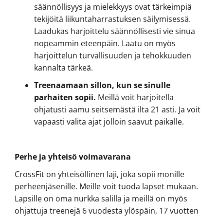
säännöllisyys ja mielekkyys ovat tärkeimpiä
tekijöitä liikuntaharrastuksen säilymisessä.
Laadukas harjoittelu säännöllisesti vie sinua
nopeammin eteenpäin. Laatu on myös
harjoittelun turvallisuuden ja tehokkuuden
kannalta tärkeä.
Treenaamaan sillon, kun se sinulle
parhaiten sopii.
Meillä voit harjoitella
ohjatusti aamu seitsemästä ilta 21 asti. Ja voit
vapaasti valita ajat jolloin saavut paikalle.
Perhe ja yhteisö voimavarana
CrossFit on yhteisöllinen laji, joka sopii monille
perheenjäsenille. Meille voit tuoda lapset mukaan.
Lapsille on oma nurkka salilla ja meillä on myös
ohjattuja treenejä 6 vuodesta ylöspäin, 17 vuotten