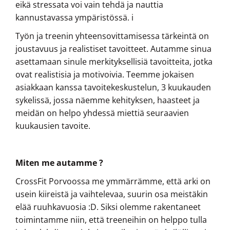
eikä stressata voi vain tehdä ja nauttia
kannustavassa ympäristössä. i
Työn ja treenin yhteensovittamisessa tärkeintä on
joustavuus ja realistiset tavoitteet. Autamme sinua
asettamaan sinule merkityksellisiä tavoitteita, jotka
ovat realistisia ja motivoivia. Teemme jokaisen
asiakkaan kanssa tavoitekeskustelun, 3 kuukauden
sykelissä, jossa näemme kehityksen, haasteet ja
meidän on helpo yhdessä miettiä seuraavien
kuukausien tavoite.
Miten me autamme ?
CrossFit Porvoossa me ymmärrämme, että arki on
usein kiireistä ja vaihtelevaa, suurin osa meistäkin
elää ruuhkavuosia :D. Siksi olemme rakentaneet
toimintamme niin, että treeneihin on helppo tulla