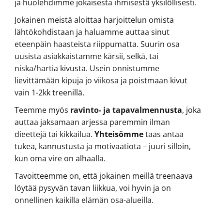
ja huolehdimme jokaisesta ihmisestä yksilöllisesti.
Jokainen meistä aloittaa harjoittelun omista
lähtökohdistaan ja haluamme auttaa sinut
eteenpäin haasteista riippumatta. Suurin osa
uusista asiakkaistamme kärsii, selkä, tai
niska/hartia kivusta. Usein onnistumme
lievittämään kipuja jo viikosa ja poistmaan kivut
vain 1-2kk treenillä.
Teemme myös
ravinto- ja tapavalmennusta
, joka
auttaa jaksamaan arjessa paremmin ilman
dieettejä tai kikkailua.
Yhteisömme
taas antaa
tukea, kannustusta ja motivaatiota – juuri silloin,
kun oma vire on alhaalla.
Tavoitteemme on, että jokainen meillä treenaava
löytää pysyvän tavan liikkua, voi hyvin ja on
onnellinen kaikilla elämän osa-alueilla.