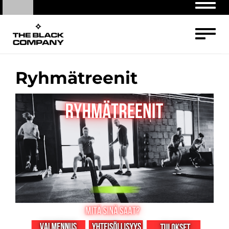
Navig
Navig
Ryhmätreenit